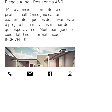
Diego e Aline - Residência A&D
"Muito atencioso, competente e
profissional! Conseguiu captar
exatamente o que nós desejávamos, e
o projeto ficou mil vezes melhor do
que esperávamos! Muito bom gosto e
cuidado! O nosso projeto ficou
INCRÍVEL!!!!"
Ailton e Patrícia - Residência A&P
"Arquiteto de muita competência e
muito atencioso, indico sempre, nota
10.000... Show, obrigado Ivan...."